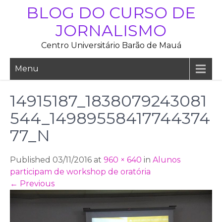
Skip
BLOG DO CURSO DE
to
JORNALISMO
content
Centro Universitário Barão de Mauá
Menu
14915187_1838079243081
544_14989558417744374
77_N
Published 03/11/2016 at
960 × 640
in
Alunos
participam de workshop de oratória
←
Previous