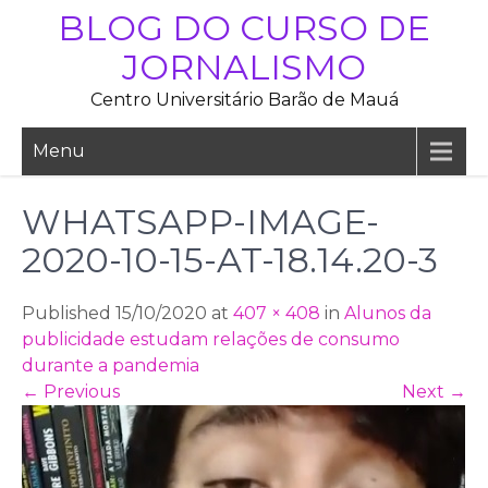
Skip
BLOG DO CURSO DE
to
JORNALISMO
content
Centro Universitário Barão de Mauá
Menu
WHATSAPP-IMAGE-
2020-10-15-AT-18.14.20-3
Published 15/10/2020 at
407 × 408
in
Alunos da
publicidade estudam relações de consumo
durante a pandemia
←
Previous
Next
→