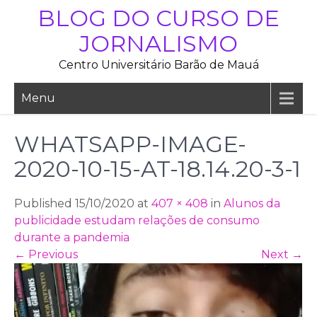
Skip
BLOG DO CURSO DE
to
JORNALISMO
content
Centro Universitário Barão de Mauá
Menu
WHATSAPP-IMAGE-
2020-10-15-AT-18.14.20-3-1
Published 15/10/2020 at
407 × 408
in
Alunos da
publicidade estudam relações de consumo
durante a pandemia
←
Previous
Next
→