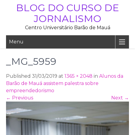
Skip
BLOG DO CURSO DE
to
JORNALISMO
content
Centro Universitário Barão de Mauá
Menu
_MG_5959
Published 31/03/2019 at
1365 × 2048
in
Alunos da
Barão de Mauá assistem palestra sobre
empreendedorismo
←
Previous
Next
→