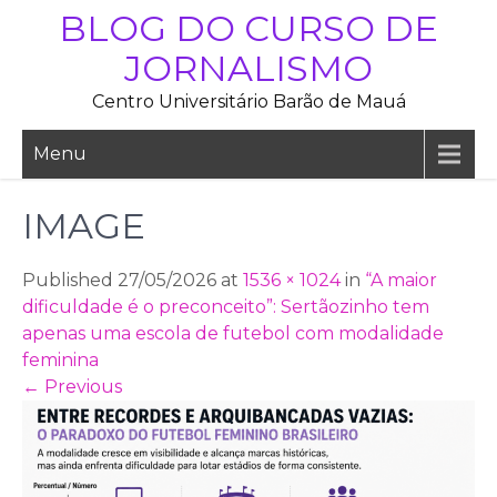
Skip
BLOG DO CURSO DE
to
JORNALISMO
content
Centro Universitário Barão de Mauá
Menu
IMAGE
Published 27/05/2026 at
1536 × 1024
in
“A maior
dificuldade é o preconceito”: Sertãozinho tem
apenas uma escola de futebol com modalidade
feminina
←
Previous