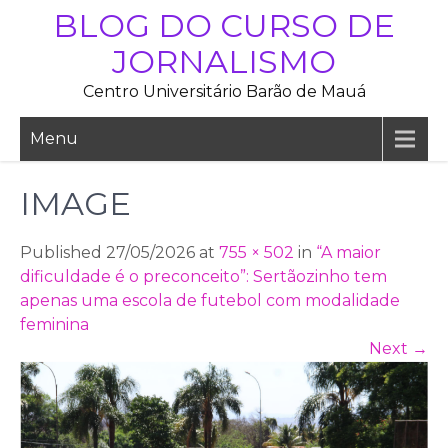
Skip
BLOG DO CURSO DE
to
JORNALISMO
content
Centro Universitário Barão de Mauá
Menu
IMAGE
Published 27/05/2026 at
755 × 502
in
“A maior
dificuldade é o preconceito”: Sertãozinho tem
apenas uma escola de futebol com modalidade
feminina
Next
→