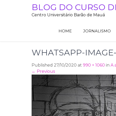
Skip
BLOG DO CURSO D
to
Centro Universitário Barão de Mauá
content
HOME
JORNALISMO
WHATSAPP-IMAGE-202
Published 27/10/2020 at
990 × 1060
in
A 
←
Previous