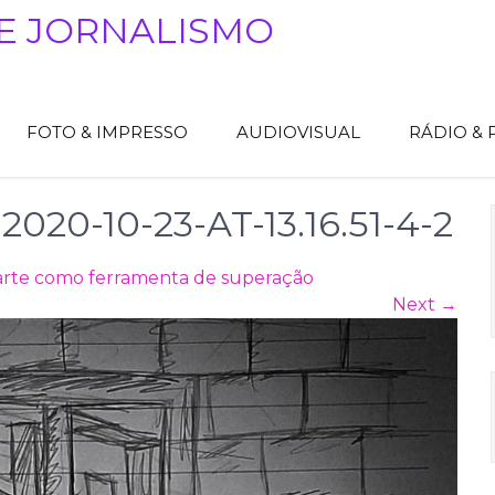
E JORNALISMO
FOTO & IMPRESSO
AUDIOVISUAL
RÁDIO &
0-10-23-AT-13.16.51-4-2
arte como ferramenta de superação
Next
→