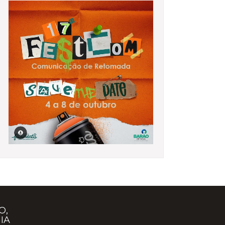
O,
IA