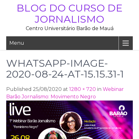
Skip
BLOG DO CURSO DE
to
JORNALISMO
content
Centro Universitário Barão de Mauá
Menu
WHATSAPP-IMAGE-
2020-08-24-AT-15.15.31-1
Published 25/08/2020 at
1280 × 720
in
Webinar
Barão Jornalismo: Movimento Negro