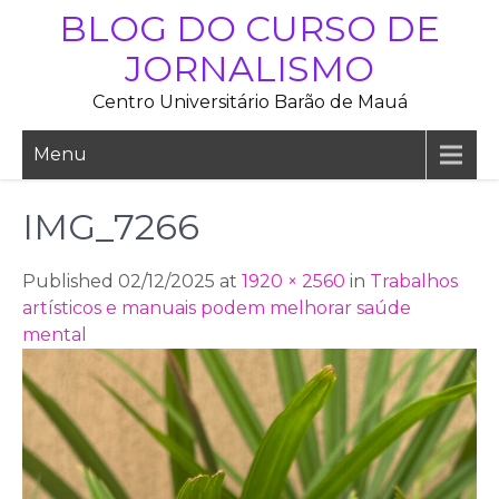
Skip
BLOG DO CURSO DE
to
JORNALISMO
content
Centro Universitário Barão de Mauá
Menu
IMG_7266
Published 02/12/2025 at
1920 × 2560
in
Trabalhos
artísticos e manuais podem melhorar saúde
mental