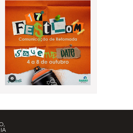
O,
IA