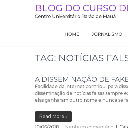
Skip
BLOG DO CURSO D
to
Centro Universitário Barão de Mauá
content
HOME
JORNALISMO
TAG:
NOTÍCIAS FAL
A DISSEMINAÇÃO DE FAK
Facilidade da internet contribui para dis
disseminação de notícias falsas sempre ex
elas ganharam outro nome e nunca se fal
Read More »
10/06/2018
|
Nenhum comentário
| Cat