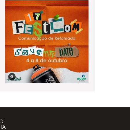
O,
IA