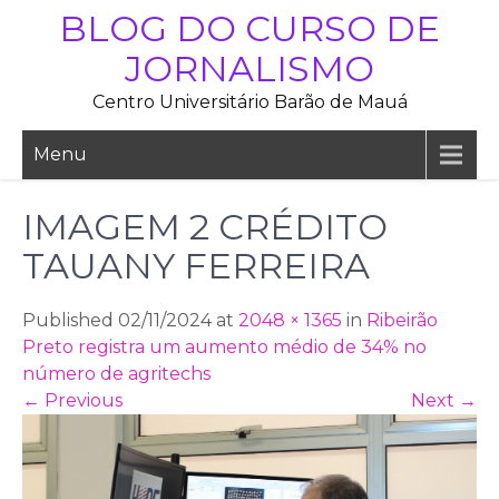
Skip
BLOG DO CURSO DE
to
JORNALISMO
content
Centro Universitário Barão de Mauá
Menu
IMAGEM 2 CRÉDITO
TAUANY FERREIRA
Published 02/11/2024 at
2048 × 1365
in
Ribeirão
Preto registra um aumento médio de 34% no
número de agritechs
←
Previous
Next
→