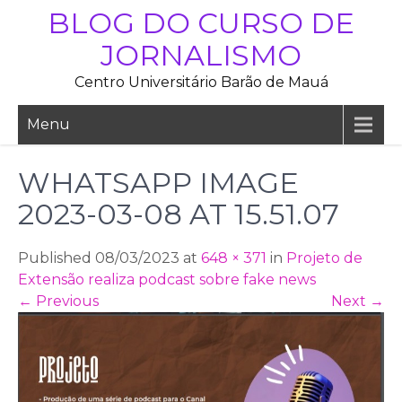
Skip
BLOG DO CURSO DE
to
JORNALISMO
content
Centro Universitário Barão de Mauá
Menu
WHATSAPP IMAGE
2023-03-08 AT 15.51.07
Published 08/03/2023 at
648 × 371
in
Projeto de
Extensão realiza podcast sobre fake news
←
Previous
Next
→