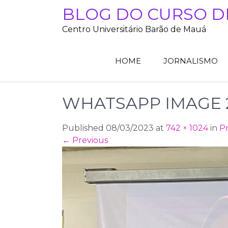
Skip
BLOG DO CURSO D
to
Centro Universitário Barão de Mauá
content
HOME
JORNALISMO
WHATSAPP IMAGE 202
Published 08/03/2023 at
742 × 1024
in
Pr
←
Previous