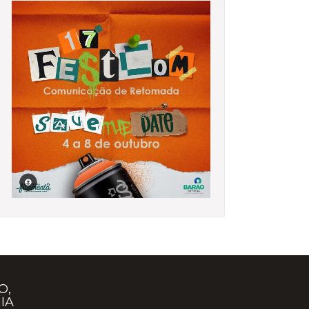
O,
IA