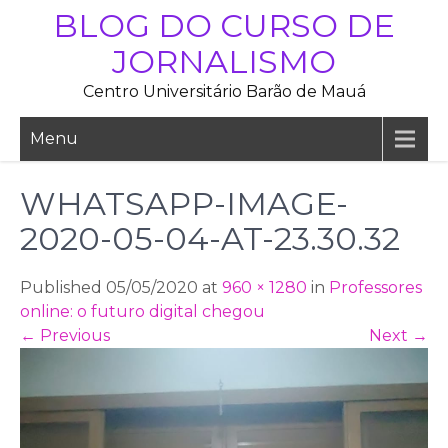
Skip
BLOG DO CURSO DE
to
JORNALISMO
content
Centro Universitário Barão de Mauá
Menu
WHATSAPP-IMAGE-
2020-05-04-AT-23.30.32
Published 05/05/2020 at
960 × 1280
in
Professores
online: o futuro digital chegou
←
Previous
Next
→