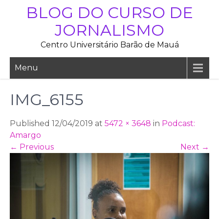
Skip
BLOG DO CURSO DE
to
JORNALISMO
content
Centro Universitário Barão de Mauá
Menu
IMG_6155
Published 12/04/2019 at
5472 × 3648
in
Podcast:
Amargo
←
Previous
Next
→