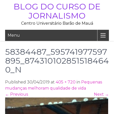
Skip
BLOG DO CURSO DE
to
JORNALISMO
content
Centro Universitário Barão de Mauá
Menu
58384487_595741977597
895_874310102851518464
0_N
Published 30/04/2019 at
405 × 720
in
Pequenas
mudanças melhoram qualidade de vida
←
Previous
Next
→