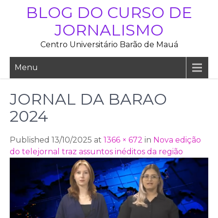
Skip
BLOG DO CURSO DE
to
JORNALISMO
content
Centro Universitário Barão de Mauá
Menu
JORNAL DA BARAO
2024
Published 13/10/2025 at
1366 × 672
in
Nova edição
do telejornal traz assuntos inéditos da região