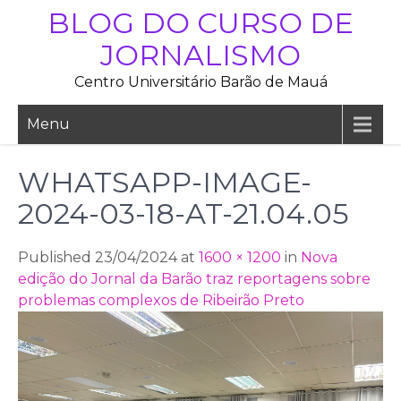
Skip
BLOG DO CURSO DE
to
JORNALISMO
content
Centro Universitário Barão de Mauá
Menu
WHATSAPP-IMAGE-
2024-03-18-AT-21.04.05
Published 23/04/2024 at
1600 × 1200
in
Nova
edição do Jornal da Barão traz reportagens sobre
problemas complexos de Ribeirão Preto