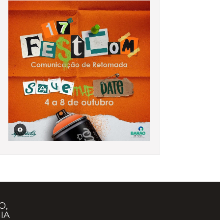
O,
IA