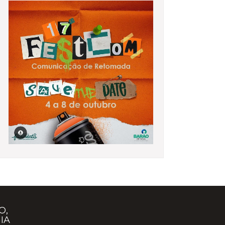
O,
IA