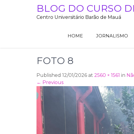
Skip
BLOG DO CURSO D
to
Centro Universitário Barão de Mauá
content
HOME
JORNALISMO
FOTO 8
Published 12/01/2026 at
2560 × 1561
in
Nã
←
Previous