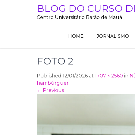
Skip
BLOG DO CURSO D
to
Centro Universitário Barão de Mauá
content
HOME
JORNALISMO
FOTO 2
Published 12/01/2026 at
1707 × 2560
in
Nã
hambúrguer
←
Previous