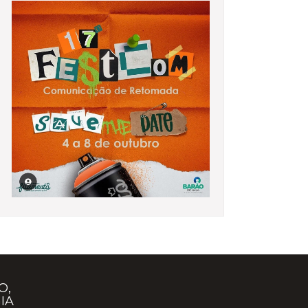
O,
IA