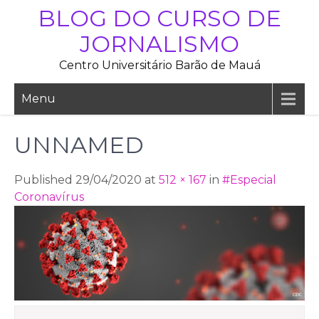
Skip
BLOG DO CURSO DE
to
JORNALISMO
content
Centro Universitário Barão de Mauá
Menu
UNNAMED
Published 29/04/2020 at
512 × 167
in
#Especial
Coronavírus