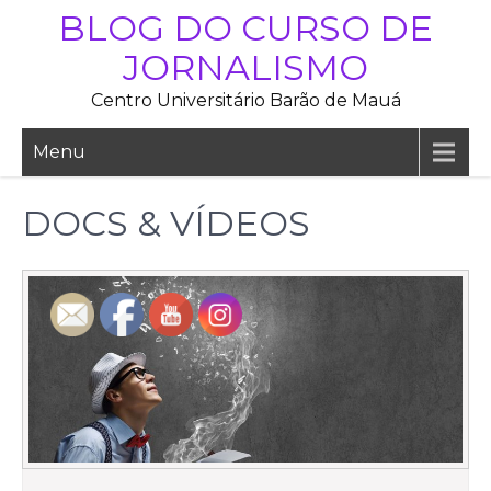
Skip
BLOG DO CURSO DE
to
JORNALISMO
content
Centro Universitário Barão de Mauá
Menu
DOCS & VÍDEOS