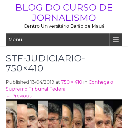
Skip
BLOG DO CURSO DE
to
JORNALISMO
content
Centro Universitário Barão de Mauá
Menu
STF-JUDICIARIO-
750×410
Published 13/04/2019 at
750 × 410
in
Conheça o
Supremo Tribunal Federal
←
Previous