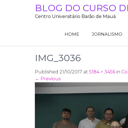
Skip
BLOG DO CURSO D
to
Centro Universitário Barão de Mauá
content
HOME
JORNALISMO
IMG_3036
Published 21/10/2017 at
5184 × 3456
in
Co
←
Previous