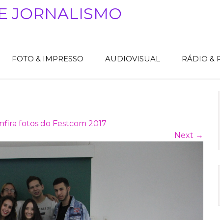
E JORNALISMO
FOTO & IMPRESSO
AUDIOVISUAL
RÁDIO &
nfira fotos do Festcom 2017
Next
→