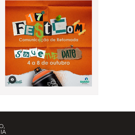
O,
IA