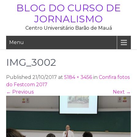
Skip
BLOG DO CURSO DE
to
JORNALISMO
content
Centro Universitário Barão de Mauá
Menu
IMG_3002
Published 21/10/2017 at
5184 × 3456
in
Confira fotos
do Festcom 2017
←
Previous
Next
→