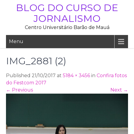
Skip
BLOG DO CURSO DE
to
JORNALISMO
content
Centro Universitário Barão de Mauá
Menu
IMG_2881 (2)
Published 21/10/2017 at
5184 × 3456
in
Confira fotos
do Festcom 2017
←
Previous
Next
→