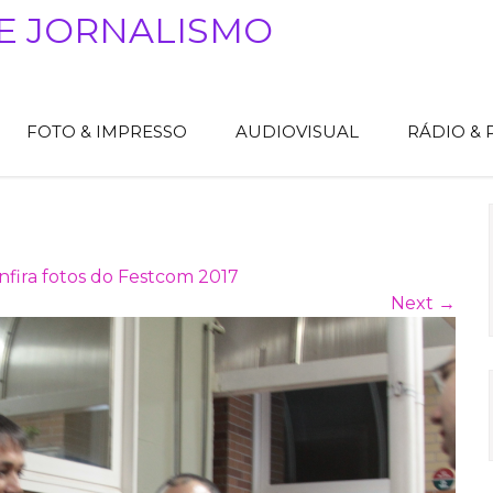
E JORNALISMO
FOTO & IMPRESSO
AUDIOVISUAL
RÁDIO &
nfira fotos do Festcom 2017
Next
→