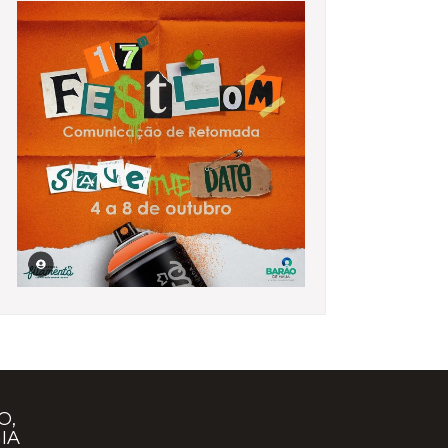
O,
IA