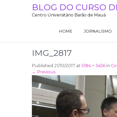
Skip
BLOG DO CURSO D
to
Centro Universitário Barão de Mauá
content
HOME
JORNALISMO
IMG_2817
Published 21/10/2017 at
5184 × 3456
in
Co
←
Previous