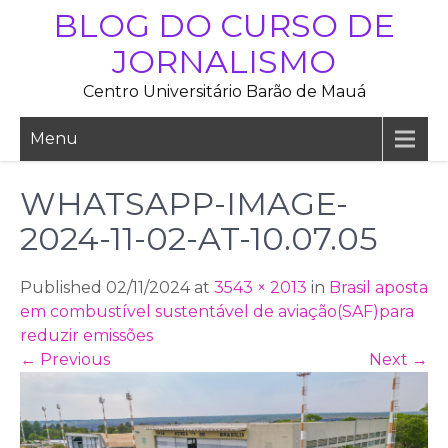
Skip
BLOG DO CURSO DE
to
JORNALISMO
content
Centro Universitário Barão de Mauá
Menu
WHATSAPP-IMAGE-
2024-11-02-AT-10.07.05
Published 02/11/2024 at
3543 × 2013
in
Brasil aposta
em combustível sustentável de aviação(SAF)para
reduzir emissões
←
Previous
Next
→