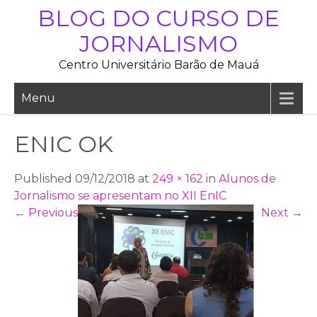
Skip
BLOG DO CURSO DE
to
JORNALISMO
content
Centro Universitário Barão de Mauá
Menu
ENIC OK
Published 09/12/2018 at
249 × 162
in
Alunos de
Jornalismo se apresentam no XII EnIC
←
Previous
Next
→