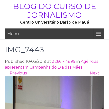
Skip
BLOG DO CURSO DE
to
JORNALISMO
content
Centro Universitário Barão de Mauá
Menu
IMG_7443
Published 10/05/2019 at
3266 × 4899
in
Agências
apresentam Campanha do Dia das Mães
←
Previous
Next
→