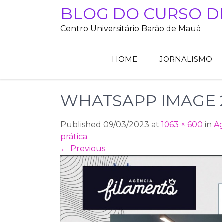
Skip
BLOG DO CURSO D
to
Centro Universitário Barão de Mauá
content
HOME
JORNALISMO
WHATSAPP IMAGE 20
Published 09/03/2023 at
1063 × 600
in
Ag
prática
←
Previous