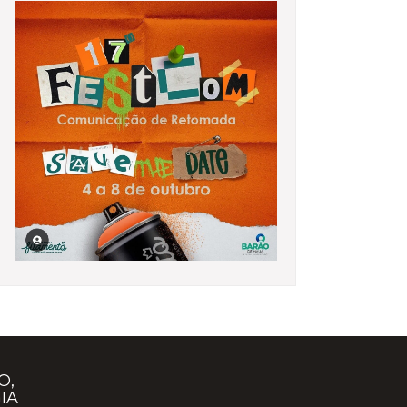
O,
IA