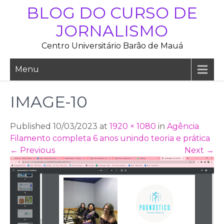
Skip
BLOG DO CURSO DE
to
JORNALISMO
content
Centro Universitário Barão de Mauá
Menu
IMAGE-10
Published 10/03/2023 at
1920 × 1080
in
Agência
Filamento completa 6 anos unindo teoria e prática
←
Previous
Next
→