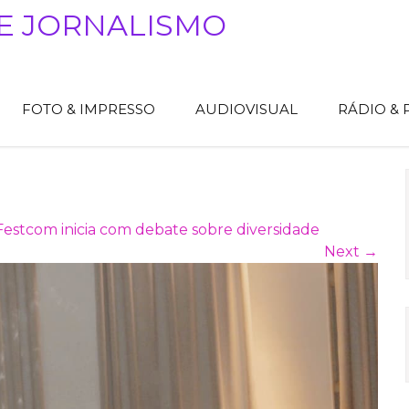
E JORNALISMO
FOTO & IMPRESSO
AUDIOVISUAL
RÁDIO &
Festcom inicia com debate sobre diversidade
Next
→