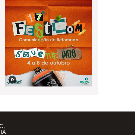
O,
IA