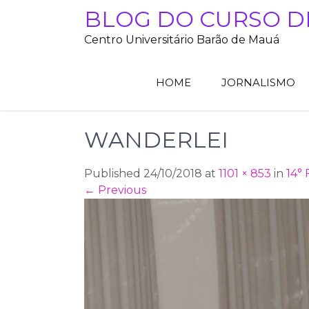
Skip
BLOG DO CURSO D
to
Centro Universitário Barão de Mauá
content
HOME
JORNALISMO
WANDERLEI
Published 24/10/2018 at
1101 × 853
in
14° 
←
Previous